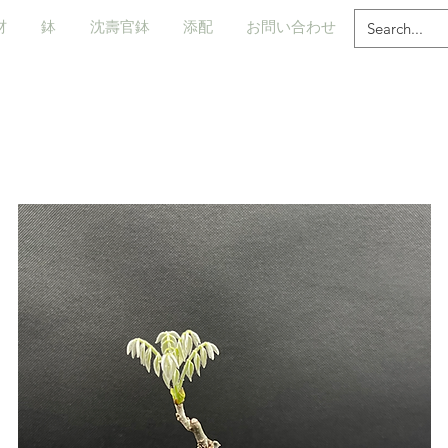
材
鉢
沈壽官鉢
添配
お問い合わせ