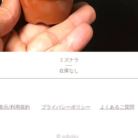
ミズナラ
在庫なし
表示/利用規約
​プライバシーポリシー
よくあるご質問
​© soboku