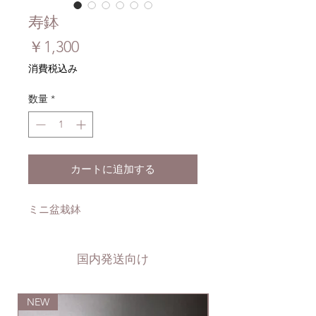
寿鉢
価
￥1,300
格
消費税込み
数量
*
カートに追加する
ミニ盆栽鉢
国内発送向け
NEW
NEW