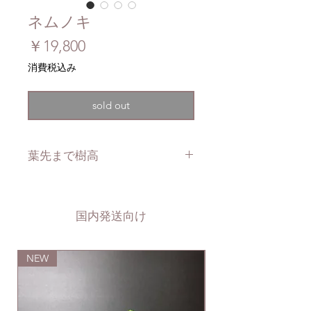
ネムノキ
価
￥19,800
格
消費税込み
sold out
葉先まで樹高
約8cm
国内発送向け
NEW
NEW