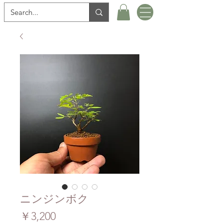
ニンジンボク
価
￥3,200