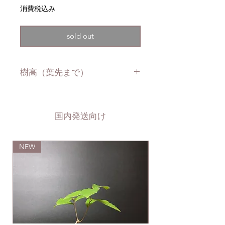
格
消費税込み
sold out
樹高（葉先まで）
約8cm
国内発送向け
NEW
NEW