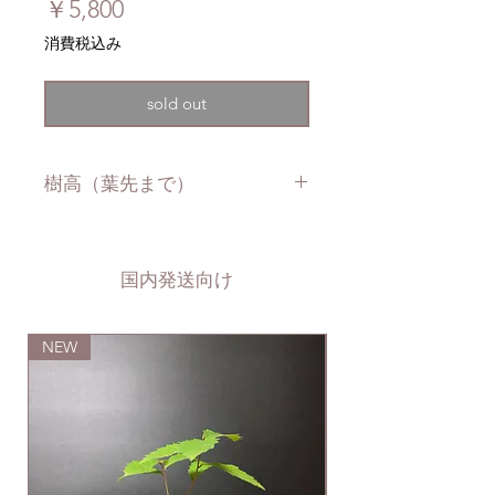
価
￥5,800
格
消費税込み
sold out
樹高（葉先まで）
約5cm
国内発送向け
NEW
NEW