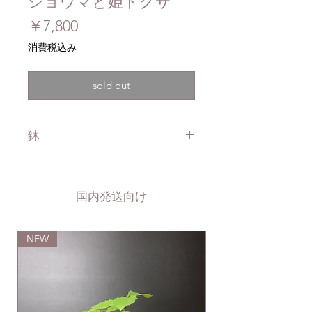
ショウマと姫トクサ
価
￥7,800
格
消費税込み
sold out
鉢
さす良鉢
国内発送向け
NEW
NEW