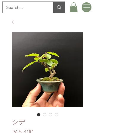
シデ
価
￥5,400