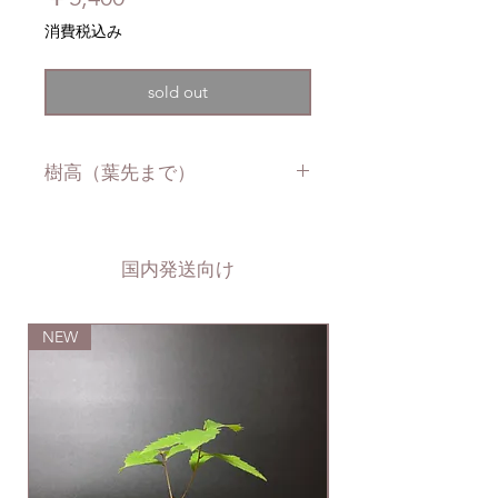
格
消費税込み
sold out
樹高（葉先まで）
約7cm
国内発送向け
NEW
NEW