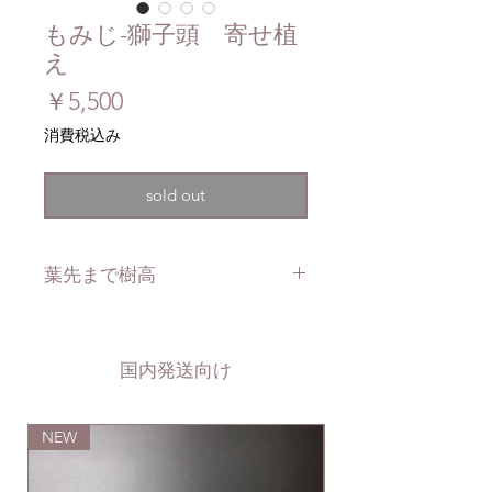
もみじ-獅子頭 寄せ植
え
価
￥5,500
格
消費税込み
sold out
葉先まで樹高
約5.5cm
国内発送向け
NEW
NEW